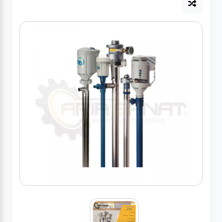
آپاراتی
تعویض
روغنی
مکانیکی
جلوبندی
برق و
باطری و
دیاگ