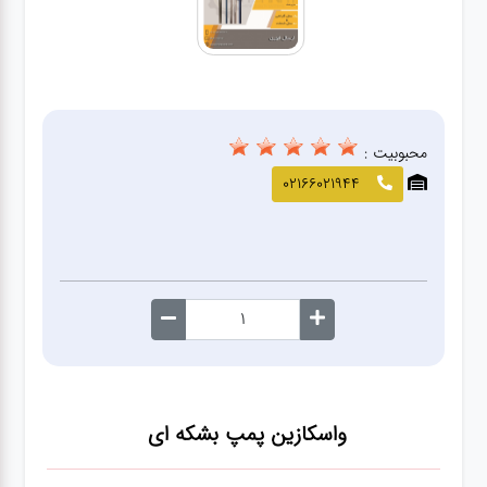
صافکاری
و نقاشی
کارواش
محبوبیت :
لوازم
02166021944
یدکی
معاینه
فنی
واسکازین پمپ بشکه ای