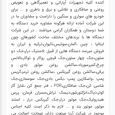
کننده کلیه تجهیزات آپاراتی و تعمیرگاهی و تعویض
روغنی و صافکاری و نقاشی و برق و باطری و …. برای
خودرو های سواری و سنگین را داراست و مشاوران ما در
این شرکت آماده ارائه هرگونه مشاوره خرید دستگاه به
شما دوستان و همکاران گرامی میباشند . در این شرکت
دستگاه ها با برندهای مختلف ساخت کشورهای چون
ایتالیا ، چین ،آلمان،سوئیس،تایوان،ترکیه و ایران به
فروش میرسد دستگاه هایی از قبیل :لاستیک درار،جک دو
ستون،جک چهار ستون،جک قیچی روکار و توکار،بالانس
چرخ،کمپرسورباد،ساکشن روغن موتور بادی و
برقی،ساکشن روغن گیربکس ،ساکشن روغن ترمز،گریس
پمپ ،واسکازین پمپ ،بکس بادی،جک سوسماری،جک
شاسی کن،جک صافکاری،PDR ، فنر جمع کن ،شارژ گاز
کولر،دیاگ،انژکتورشور،دیسک تراش،مسزان فرمان، پرس
هیدرولیک،جک موتور درار،جک گیربکس درار ، استند
موتور، موتور بند و …. لازم به ذکر است کلیه اجناس
موجود در شرکت آریا صنعت دارای ضمانت اصالت می