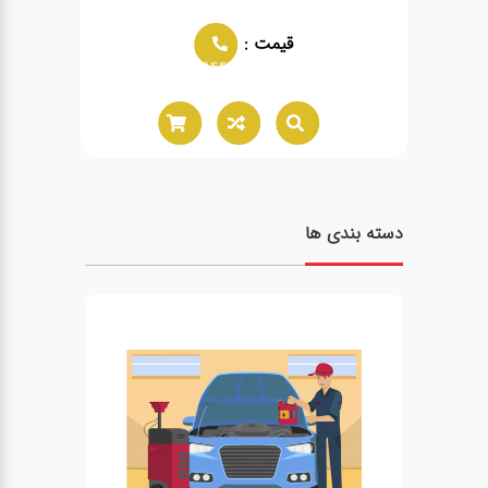
قیمت :
02166021944
دسته بندی ها