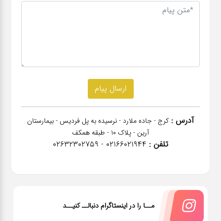
آدرس :
کرج - جاده ملارد - نرسیده به پل فردیس - بیمارستان
آرین - پلاک 10 - طبقه همکف
تلفن :
02166021944 - 02632302759
مــا را در اینستاگرام دنبالــ کنیــد