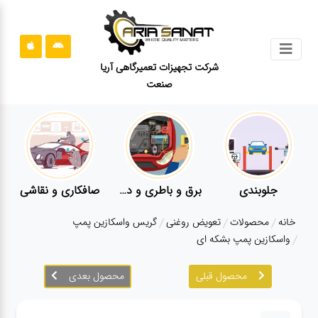
جستجو
شرکت تجهیزات تعمیرگاهی آریا
صنعت
محصولات
قوانین
سایت
ارتباط
باما
جلوبندی
برق و باطری و دیاگ
صافکاری و نقاشی
کار
درباره
خانه
محصولات
تعویض روغنی
گریس واسکازین پمپ
ما
واسکازین پمپ بشکه ای
بلاگ
محصول قبلی
محصول بعدی
محصولات