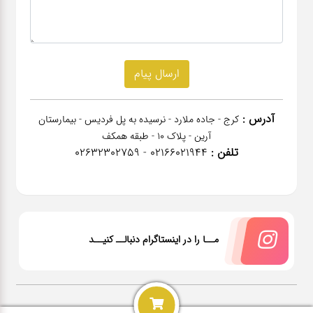
آدرس :
کرج - جاده ملارد - نرسیده به پل فردیس - بیمارستان
آرین - پلاک 10 - طبقه همکف
تلفن :
02166021944 - 02632302759
مــا را در اینستاگرام دنبالــ کنیــد