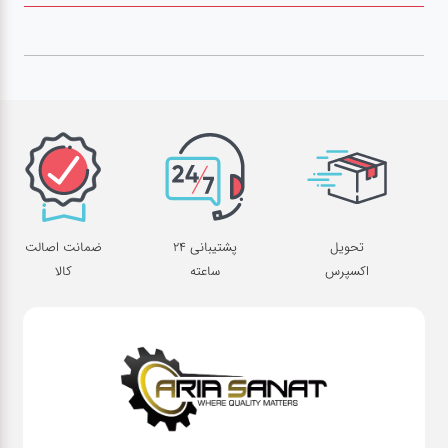
صافکاری
و نقاشی
کارواش
لوازم
یدکی
تحویل
پشتیبانی 24
ضمانت اصالت
معاینه
اکسپرس
ساعته
کالا
فنی