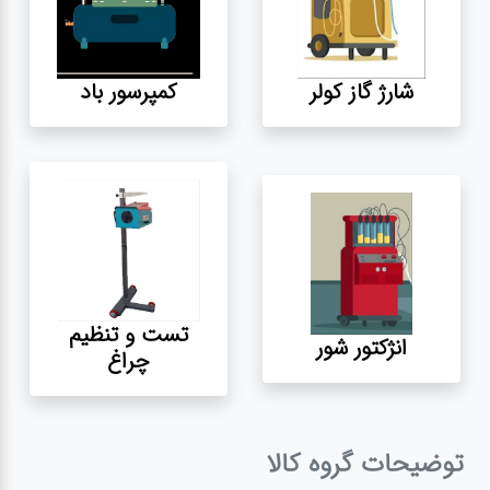
آپاراتی
شارژ گاز کولر
کمپرسور باد
تعویض
روغنی
مکانیکی
جلوبندی
تست و تنظیم
انژکتور شور
برق و
چراغ
باطری و
دیاگ
توضیحات گروه کالا