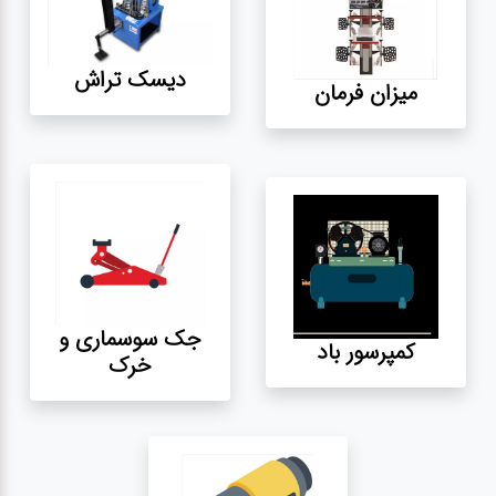
آپاراتی
دیسک تراش
میزان فرمان
تعویض
روغنی
مکانیکی
جلوبندی
جک سوسماری و
کمپرسور باد
برق و
خرک
باطری و
دیاگ