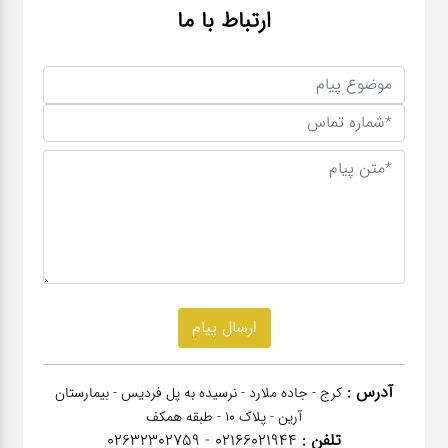
ارتباط با ما
آدرس :
کرج - جاده ملارد - نرسیده به پل فردیس - بیمارستان
آرین - پلاک 10 - طبقه همکف
تلفن :
02166021944 - 02632302759