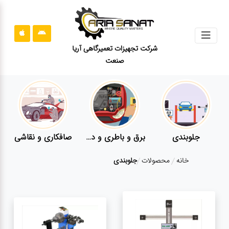
جستجو
شرکت تجهیزات تعمیرگاهی آریا
صنعت
محصولات
قوانین
سایت
ارتباط
باما
جلوبندی
برق و باطری و دیاگ
صافکاری و نقاشی
درباره
خانه
محصولات
جلوبندی
ما
بلاگ
محصولات