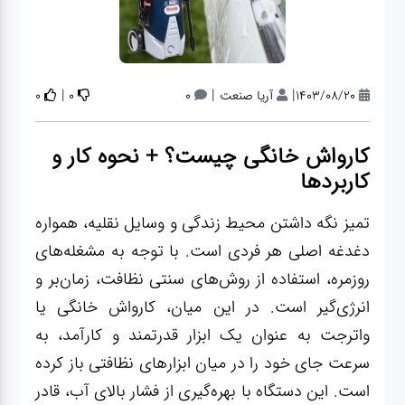
آپاراتی
تعویض
|
|
|
1403/08/20
آریا صنعت
0
0
0
روغنی
کارواش خانگی چیست؟ + نحوه کار و
مکانیکی
کاربردها
تمیز نگه داشتن محیط زندگی و وسایل نقلیه، همواره
جلوبندی
دغدغه اصلی هر فردی است. با توجه به مشغله‌های
روزمره، استفاده از روش‌های سنتی نظافت، زمان‌بر و
برق و
انرژی‌گیر است. در این میان، کارواش خانگی یا
باطری و
واترجت به عنوان یک ابزار قدرتمند و کارآمد، به
دیاگ
سرعت جای خود را در میان ابزارهای نظافتی باز کرده
است. این دستگاه با بهره‌گیری از فشار بالای آب، قادر