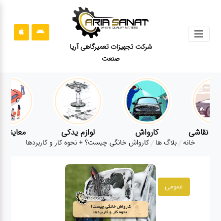
جستجو
شرکت تجهیزات تعمیرگاهی آریا
صنعت
محصولات
قوانین
سایت
ارتباط
باما
کارواش
لوازم یدکی
معاینه فنی
خانه
بلاگ ها
کارواش خانگی چیست؟ + نحوه کار و کاربردها
درباره
ما
بلاگ
عمومی
محصولات