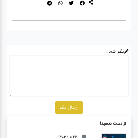
نظر شما :
از دست ندهید!
1403/11/26