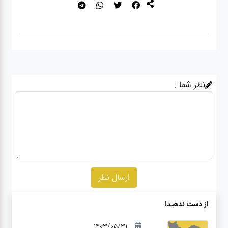
نظر شما :
از دست ندهید!
1403/05/31