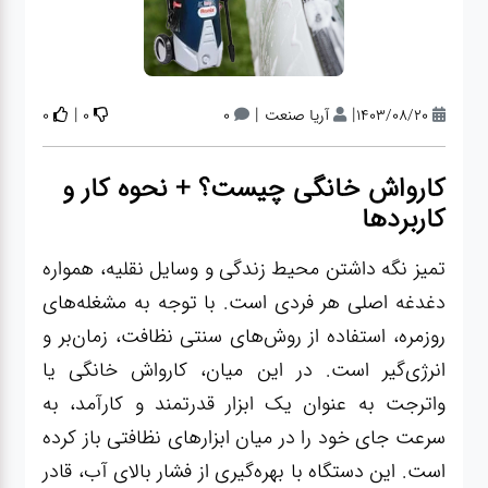
آپاراتی
تعویض
|
|
|
1403/08/20
آریا صنعت
0
0
0
روغنی
کارواش خانگی چیست؟ + نحوه کار و
مکانیکی
کاربردها
تمیز نگه داشتن محیط زندگی و وسایل نقلیه، همواره
جلوبندی
دغدغه اصلی هر فردی است. با توجه به مشغله‌های
روزمره، استفاده از روش‌های سنتی نظافت، زمان‌بر و
برق و
انرژی‌گیر است. در این میان، کارواش خانگی یا
باطری و
واترجت به عنوان یک ابزار قدرتمند و کارآمد، به
دیاگ
سرعت جای خود را در میان ابزارهای نظافتی باز کرده
است. این دستگاه با بهره‌گیری از فشار بالای آب، قادر