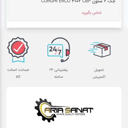
جک ۲ ستون CORGHI ERCO 3002 CBP
تماس بگیرید
تحویل
پشتیبانی 24
ضمانت اصالت
اکسپرس
ساعته
کالا