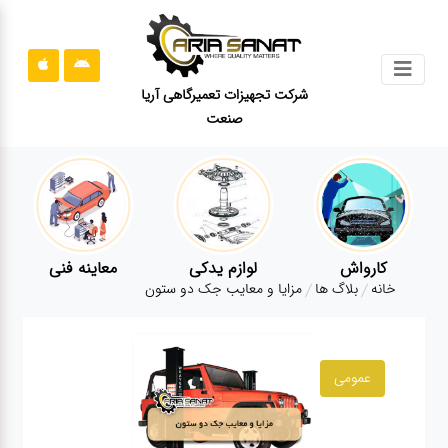
جستجو
شرکت تجهیزات تعمیرگاهی آریا
صنعت
محصولات
قوانین
سایت
ارتباط
باما
کارواش
لوازم یدکی
معاینه فنی
خانه
بلاگ ها
مزایا و معایب جک دو ستون
درباره
ما
بلاگ
عمومی
محصولات