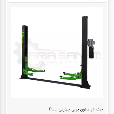
جک دو ستون پولی چهارتن PULI