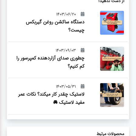
از دست ندهید!
1403/06/20
دستگاه ساکشن روغن گیربکس
چیست؟
1403/09/03
چطوری صدای آزاردهنده کمپرسور را
کم کنیم؟
1403/05/31
لاستیک چقدر کار میکند؟ نکات عمر
مفید لاستیک 🚘
محصولات مرتبط