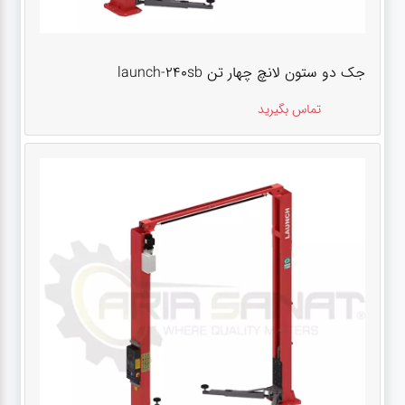
جک دو ستون لانچ چهار تن launch-240sb
تماس بگیرید