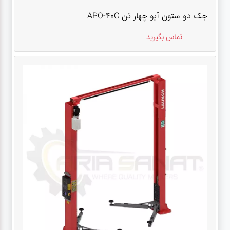
جک دو ستون آپو چهار تن APO-40C
تماس بگیرید