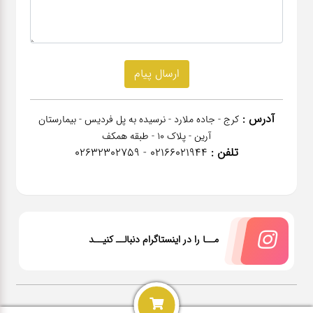
آدرس :
کرج - جاده ملارد - نرسیده به پل فردیس - بیمارستان
آرین - پلاک 10 - طبقه همکف
تلفن :
02166021944 - 02632302759
مــا را در اینستاگرام دنبالــ کنیــد