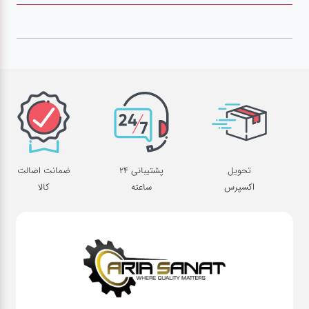
صافکاری
و نقاشی
کارواش
لوازم
یدکی
تحویل
پشتیبانی 24
ضمانت اصالت
معاینه
اکسپرس
ساعته
کالا
فنی