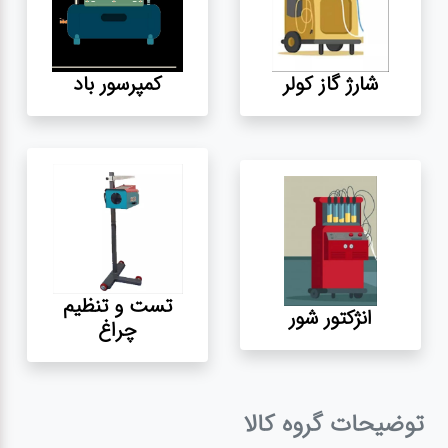
آپاراتی
شارژ گاز کولر
کمپرسور باد
تعویض
روغنی
مکانیکی
جلوبندی
تست و تنظیم
انژکتور شور
برق و
چراغ
باطری و
دیاگ
توضیحات گروه کالا