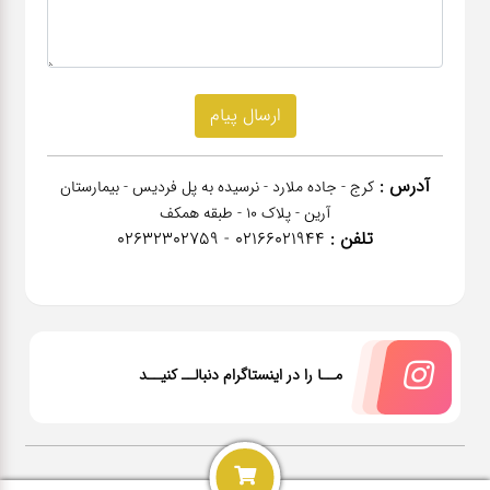
آدرس :
کرج - جاده ملارد - نرسیده به پل فردیس - بیمارستان
آرین - پلاک 10 - طبقه همکف
تلفن :
02166021944 - 02632302759
مــا را در اینستاگرام دنبالــ کنیــد