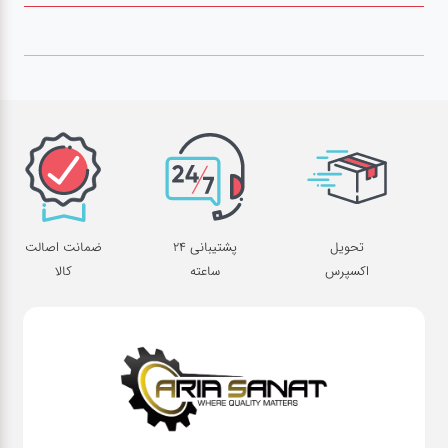
صافکاری
و نقاشی
کارواش
لوازم
یدکی
تحویل
پشتیبانی 24
ضمانت اصالت
معاینه
اکسپرس
ساعته
کالا
فنی