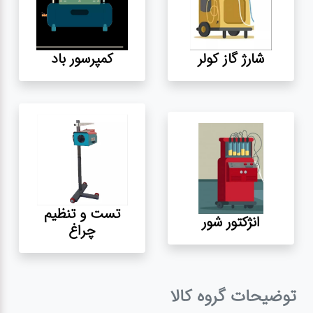
آپاراتی
شارژ گاز کولر
کمپرسور باد
تعویض
روغنی
مکانیکی
جلوبندی
تست و تنظیم
انژکتور شور
برق و
چراغ
باطری و
دیاگ
توضیحات گروه کالا