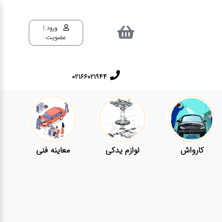
ورود |
عضویت
02166021944
کارواش
لوازم یدکی
معاینه فنی