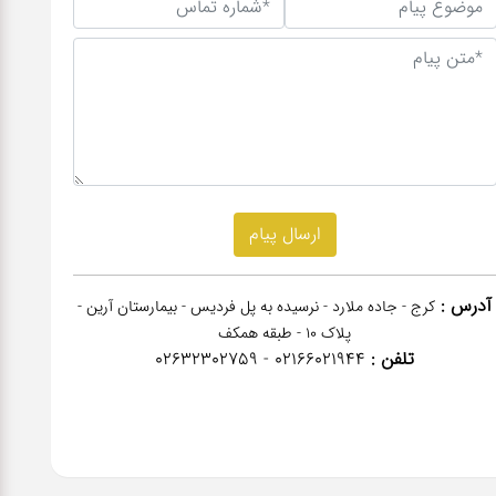
آدرس :
کرج - جاده ملارد - نرسیده به پل فردیس - بیمارستان آرین -
پلاک 10 - طبقه همکف
تلفن :
02166021944 - 02632302759