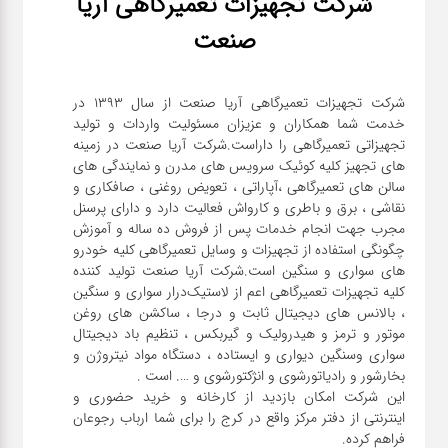
شرکت تجهیزات تعمیرگاهی آریا
صافکاری
و نقاشی
صنعت
شرکت تجهیزات تعمیرگاهی آریا صنعت از سال ۱۳۹۳ در
کارواش
خدمت شما همکاران و عزیزان مسئولیت واردات و تولید
تجهیزاتی تعمیرگاهی را داراست.شرکت آریا صنعت در زمینه
لوازم
های تجهیز کلیه کوئیک سرویس های مدرن و نمایندگی های
سالن های تعمیرگاهی ،آپاراتی ، تعویض روغنی ، صافکاری و
یدکی
نقاشی ، برق و باطری و کارواش فعالیت دارد و دارای پرسنل
مجرب جهت انجام خدمات پس از فروش ده ساله و آموزش
چگونگی استفاده از تجهیزات و وسایل تعمیرگاهی کلیه خودرو
معاینه
های سواری و سنگین است.شرکت آریا صنعت تولید کننده
فنی
کلیه تجهیزات تعمیرگاهی اعم از لاستیک‌درار سواری و ‌سنگین
، بالانس های دیجیتال ثابت و درجا ، ساکشن های روغن
موتور و ترمز و هیدرولیک و گیربکس ، تنظیم باد دیجیتال
سواری و‌سنگین دیواری و ایستاده ، دستگاه مواد نیتروژن و
این شرکت امکان بازدید از کارخانه و خرید حضوری و
اینترنتی از دفتر مرکز واقع در کرج را برای شما ارباب رجوعان
فراهم کرده.