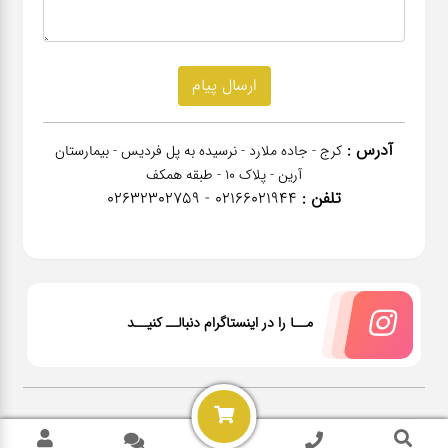
آدرس :
کرج - جاده ملارد - نرسیده به پل فردیس - بیمارستان
آرین - پلاک 10 - طبقه همکف
تلفن :
02166021944 - 02632302759
مــا را در اینستاگرام دنبالــ کنیــد