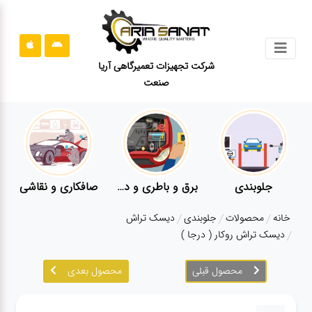
جستجو
شرکت تجهیزات تعمیرگاهی آریا
صنعت
محصولات
قوانین
سایت
ارتباط
باما
جلوبندی
برق و باطری و دیاگ
صافکاری و نقاشی
درباره
خانه
محصولات
جلوبندی
دیسک تراش
ما
دیسک تراش روکار ( درجا )
بلاگ
محصول قبلی
محصول بعدی
محصولات