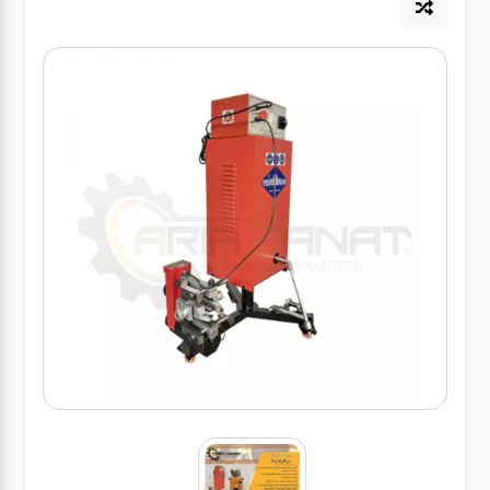
آپاراتی
تعویض
روغنی
مکانیکی
جلوبندی
برق و
باطری و
دیاگ