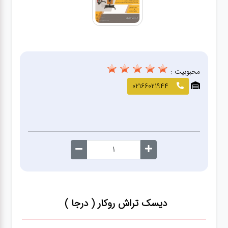
صافکاری
و نقاشی
کارواش
محبوبیت :
لوازم
02166021944
یدکی
معاینه
فنی
دیسک تراش روکار ( درجا )