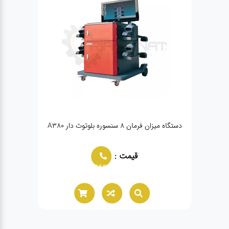
دستگاه میزان فرمان ۸ سنسوره بلوتوث دار A380
دستگاه م
قیمت :
02166021944