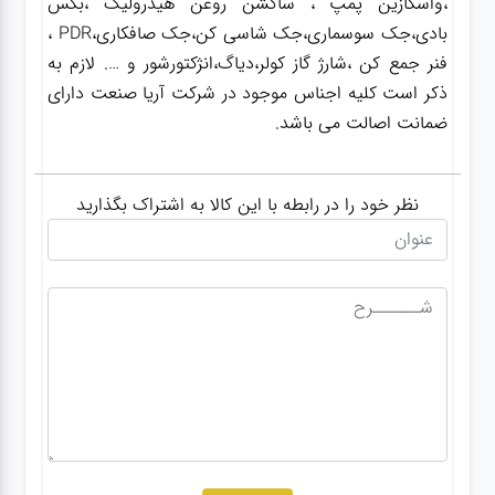
،واسکازین پمپ ، ساکشن روغن هیدرولیک ،بکس
بادی،جک سوسماری،جک شاسی کن،جک صافکاری،PDR ،
فنر جمع کن ،شارژ گاز کولر،دیاگ،انژکتورشور و …. لازم به
ذکر است کلیه اجناس موجود در شرکت آریا صنعت دارای
ضمانت اصالت می باشد.
نظر خود را در رابطه با این کالا به اشتراک بگذارید