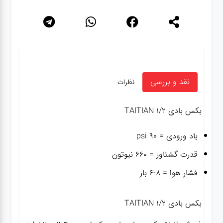
نقد و بررسی
نظرات
بکس بادی TAITIAN 1/2
باد ورودی = ۹۰ psi
قدرت گشتاور = ۶۶۰ نیوتون
فشار هوا = ۸-۶ بار
بکس بادی TAITIAN 1/2