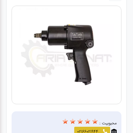
آپاراتی
تعویض
روغنی
مکانیکی
جلوبندی
برق و
باطری و
دیاگ
محبوبیت :
02166021944