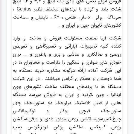
فروش انواع بکس های بادی یک اینچ و 3.4 و 1.2 اینچ
شفت بلند و کوتاه با برندهای مختلف نظیر Genius ،
سوماک ، وفو ، دامار ، هنس ، RY ، تایتیان و …ساخت
کشورهای تایوان چین و ایران و …
شرکت آریا صنعت مسئولیت فروش و ساخت و وارد
کننده کلیه تجهیزات آپاراتی و تعمیرگاهی و تعویض
روغنی و صافکاری و نقاشی و برق و باطری و …. برای
خودرو های سواری و سنگین را داراست و مشاوران ما در
این شرکت آماده ارائه هرگونه مشاوره خرید دستگاه به
شما دوستان و همکاران گرامی میباشند . در این شرکت
دستگاه ها با برندهای مختلف ساخت کشورهای چون
ایتالیا ، چین ،ترکیه و ایران به فروش میرسد دستگاه
هایی از قبیل :لاستیک درار،جک دو ستون،جک چهار
ستون،جک قیچی روکار و توکار،بالانس
چرخ،کمپرسور،ساکشن روغن موتور بادی و برقی،ساکشن
روغن گیربکس ،ساکشن روغن ترمز،گریس پمپ