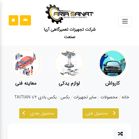
جستجو
شرکت تجهیزات تعمیرگاهی آریا
صنعت
محصولات
قوانین
سایت
ارتباط
باما
کارواش
لوازم یدکی
معاینه فنی
درباره
خانه
محصولات
سایر تجهیزات
بکس
بکس بادی TAITIAN 1/2
ما
محصول قبلی
محصول بعدی
بلاگ
محصولات