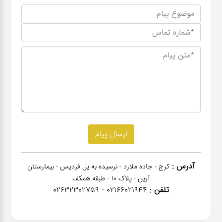
آدرس :
کرج - جاده ملارد - نرسیده به پل فردیس - بیمارستان
آرین - پلاک 10 - طبقه همکف
تلفن :
02166021944 - 02632302759