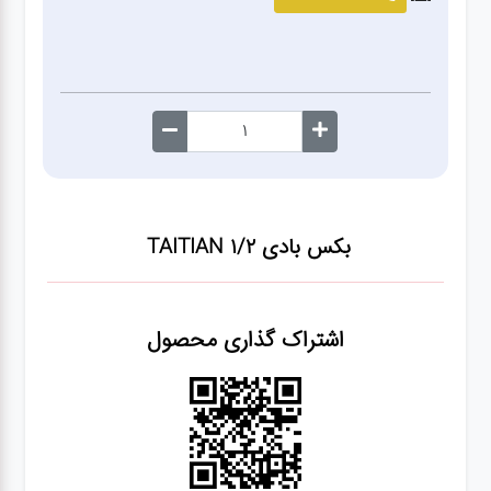
صافکاری
و نقاشی
کارواش
لوازم
یدکی
بکس بادی TAITIAN 1/2
معاینه
فنی
اشتراک گذاری محصول