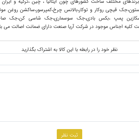
 برندهای مختلف ساخت کشورهای چون ایتالیا ، چین ،ترکیه و ایران 
تون،جک قیچی روکار و توکار،بالانس چرخ،کمپرسور،ساکشن روغن موت
ر است کلیه اجناس موجود در شرکت آریا صنعت دارای ضمانت اصالت می با
نظر خود را در رابطه با این کالا به اشتراک بگذارید