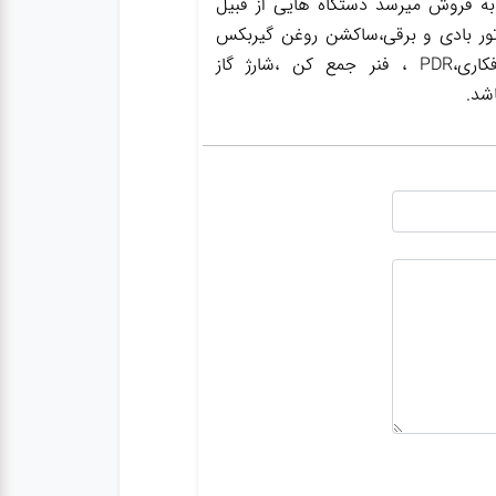
به فروش میرسد دستگاه هایی از قبیل
ور بادی و برقی،ساکشن روغن گیربکس
،ساکشن روغن ترمز،گریس پمپ ،واسکازین پمپ ،بکس بادی،جک سوسماری،جک شاسی کن،جک صافکاری،PDR ، فنر جمع کن ،شارژ گاز
شد.