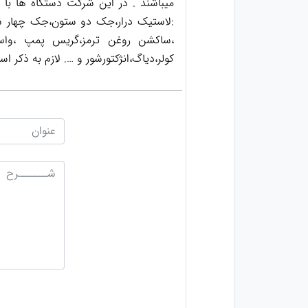
میباشند . در این شرکت دستگاه ها با
:لاستیک درار،جک دو ستون،جک چهار س
کولر،دیاگ،انژکتورشور و …. لازم به ذک