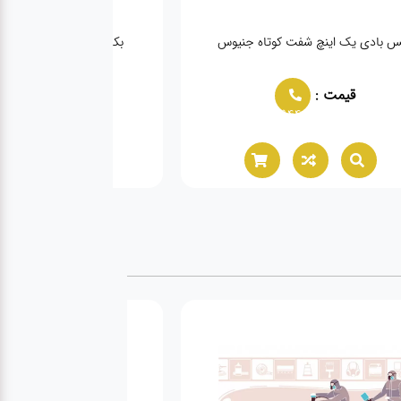
س بادی یک اینچ شفت کوتاه جنیوس
بکس بادی یک اینچ شفت 
قیمت :
قیمت :
944
02166021944