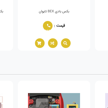
بکس بادی BEX تایوان
بک
قیمت :
02166021944