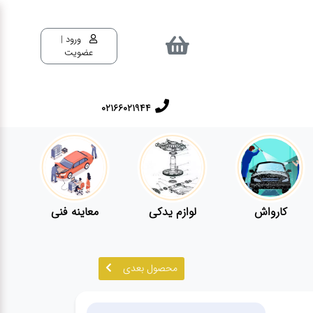
ورود |
عضویت
02166021944
کارواش
لوازم یدکی
معاینه فنی
محصول بعدی