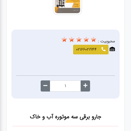
صافکاری
و نقاشی
کارواش
محبوبیت :
لوازم
02166021944
یدکی
معاینه
فنی
جارو برقی سه موتوره آب و خاک