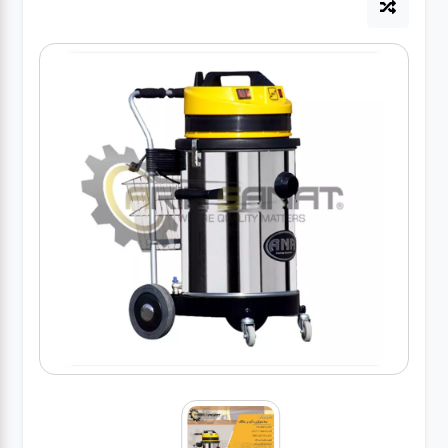
آپاراتی
تعویض
روغنی
مکانیکی
جلوبندی
برق و
باطری و
دیاگ