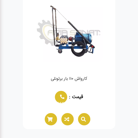
کارواش 110 بار برتونلی
قیمت :
02166021944