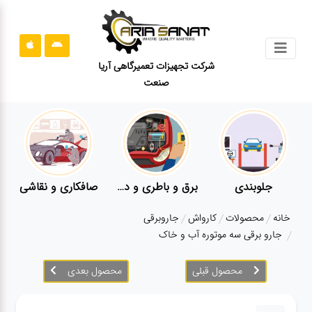
جستجو
شرکت تجهیزات تعمیرگاهی آریا
صنعت
محصولات
قوانین
سایت
ارتباط
باما
جلوبندی
برق و باطری و دیاگ
صافکاری و نقاشی
درباره
خانه
محصولات
کارواش
جاروبرقی
ما
جارو برقی سه موتوره آب و خاک
بلاگ
محصول قبلی
محصول بعدی
محصولات