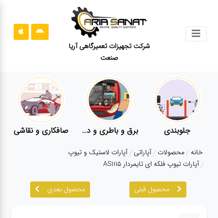
جستجو
شرکت تجهیزات تعمیرگاهی آریا
صنعت
محصولات
قوانین
سایت
ارتباط
باما
بندی
برق و باطری و دیاگ
صافکاری و نقاشی
کارواش
درباره
خانه
محصولات
آپاراتی
آپارات لاستیک و تیوپ
ما
آپارات تیوپ فلکه ای تایمردار AS1115
بلاگ
محصول قبلی
محصول بعدی
محصولات