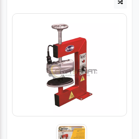
آپاراتی
تعویض
روغنی
مکانیکی
جلوبندی
برق و
باطری و
دیاگ