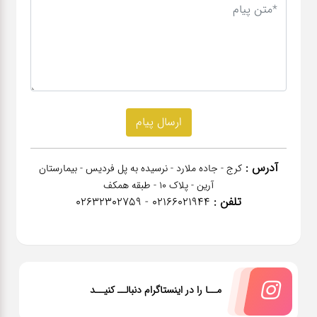
آدرس :
کرج - جاده ملارد - نرسیده به پل فردیس - بیمارستان
آرین - پلاک 10 - طبقه همکف
تلفن :
02166021944 - 02632302759
مــا را در اینستاگرام دنبالــ کنیــد