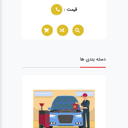
قیمت :
02166021944
دسته بندی ها