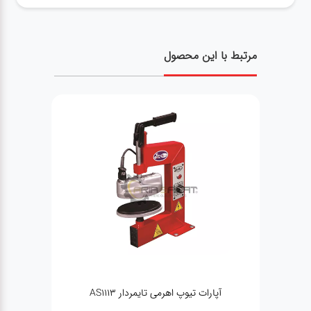
مرتبط با این محصول
HPMM 26
آپارات تیوپ اهرمی تایمردار AS1113