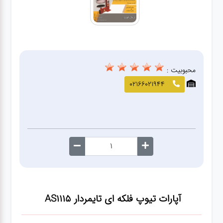
صافکاری
و نقاشی
کارواش
محبوبیت :
لوازم
02166021944
یدکی
معاینه
فنی
آپارات تیوپ فلکه ای تایمردار AS1115