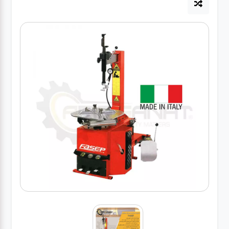
آپاراتی
تعویض
روغنی
مکانیکی
جلوبندی
برق و
باطری و
دیاگ