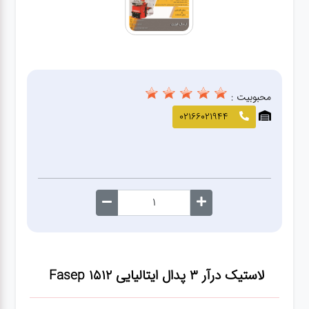
صافکاری
و نقاشی
کارواش
محبوبیت :
لوازم
02166021944
یدکی
معاینه
فنی
لاستیک درآر ۳ پدال ایتالیایی Fasep 1512