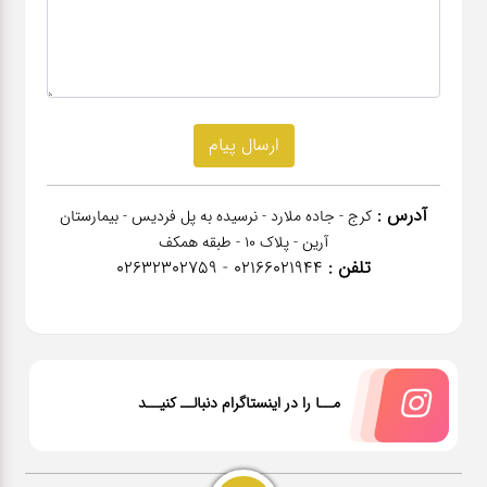
آدرس :
کرج - جاده ملارد - نرسیده به پل فردیس - بیمارستان
آرین - پلاک 10 - طبقه همکف
تلفن :
02166021944 - 02632302759
مــا را در اینستاگرام دنبالــ کنیــد