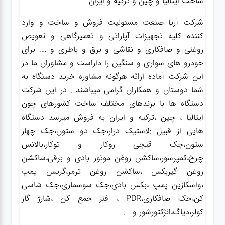
ساخت ایتالیا و چین و ترکیه و ایران
شرکت آریا صنعت مسئولیت فروش و ساخت و وارد
کننده کلیه تجهیزات آپاراتی و تعمیرگاهی و تعویض
روغنی و صافکاری و نقاشی و برق و باطری و …. برای
خودرو های سواری و سنگین را داراست و مشاوران ما در
این شرکت آماده ارائه هرگونه مشاوره خرید دستگاه به
شما دوستان و همکاران گرامی میباشند . در این شرکت
دستگاه ها با برندهای مختلف ساخت کشورهای چون
ایتالیا ، چین ،ترکیه و ایران به فروش میرسد دستگاه
هایی از قبیل :لاستیک درار،جک دو ستون،جک چهار
ستون،جک قیچی روکار و توکار،بالانس
چرخ،کمپرسور،ساکشن روغن موتور بادی و برقی،ساکشن
روغن گیربکس ،ساکشن روغن ترمز،گریس پمپ
،واسکازین پمپ ،بکس بادی،جک سوسماری،جک شاسی
کن،جک صافکاری،PDR ، فنر جمع کن ،شارژ گاز
کولر،دیاگ،انژکتورشور و ….