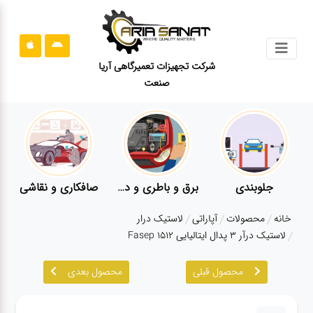
جستجو
شرکت تجهیزات تعمیرگاهی آریا
صنعت
محصولات
قوانین
سایت
ارتباط
باما
جلوبندی
برق و باطری و دیاگ
صافکاری و نقاشی
درباره
خانه
محصولات
آپاراتی
لاستیک درار
ما
لاستیک درآر ۳ پدال ایتالیایی Fasep 1512
بلاگ
محصول قبلی
محصول بعدی
محصولات