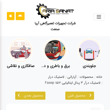
جستجو
شرکت تجهیزات تعمیرگاهی آریا
صنعت
محصولات
قوانین
سایت
ارتباط
باما
برق و باطری و دیاگ
صافکاری و نقاشی
کارواش
درباره
خانه
محصولات
آپاراتی
لاستیک درار
ما
لاستیک درآر ۳ پدال ایتالیایی Fasep 1512
بلاگ
محصول قبلی
محصول بعدی
محصولات