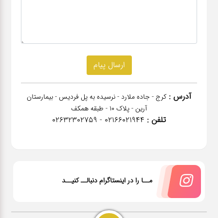
آدرس :
کرج - جاده ملارد - نرسیده به پل فردیس - بیمارستان
آرین - پلاک 10 - طبقه همکف
تلفن :
02166021944 - 02632302759
مــا را در اینستاگرام دنبالــ کنیــد