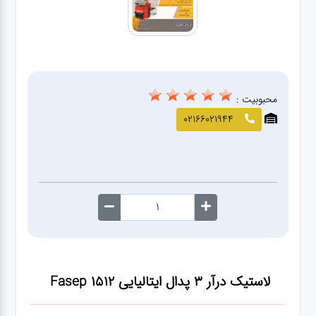
صافکاری
و نقاشی
کارواش
محبوبیت :
لوازم
02166021944
یدکی
معاینه
فنی
لاستیک درآر ۳ پدال ایتالیایی Fasep 1512