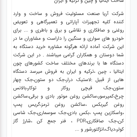
ساخت ایتالیا و چین و ترکیه و ایران
شرکت آریا صنعت مسئولیت فروش و ساخت و وارد
کننده کلیه تجهیزات آپاراتی و تعمیرگاهی و تعویض
روغنی و صافکاری و نقاشی و برق و باطری و …. برای
خودرو های سواری و سنگین را داراست و مشاوران ما در
این شرکت آماده ارائه هرگونه مشاوره خرید دستگاه به
شما دوستان و همکاران گرامی میباشند . در این شرکت
دستگاه ها با برندهای مختلف ساخت کشورهای چون
ایتالیا ، چین ،ترکیه و ایران به فروش میرسد دستگاه
هایی از قبیل :لاستیک درار،جک دو ستون،جک چهار
ستون،جک قیچی روکار و توکار،بالانس
چرخ،کمپرسور،ساکشن روغن موتور بادی و برقی،ساکشن
روغن گیربکس ،ساکشن روغن ترمز،گریس پمپ
،واسکازین پمپ ،بکس بادی،جک سوسماری،جک شاسی
کن،جک صافکاری،PDR ، فنر جمع کن ،شارژ گاز
کولر،دیاگ،انژکتورشور و ….