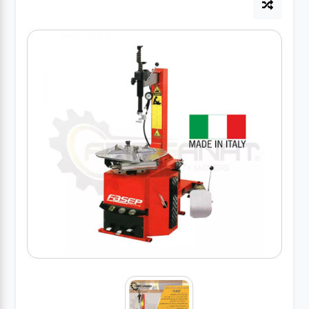
آپاراتی
تعویض
روغنی
مکانیکی
جلوبندی
برق و
باطری و
دیاگ