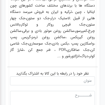
دستگاه ها با برندهای مختلف ساخت کشورهای چون
ایتالیا ، چین ،ترکیه و ایران به فروش میرسد دستگاه
هایی از قبیل :لاستیک درار،جک دو ستون،جک چهار
ستون،جک قیچی روکار و توکار،بالانس
چرخ،کمپرسور،ساکشن روغن موتور بادی و برقی،ساکشن
روغن گیربکس ،ساکشن روغن ترمز،گریس پمپ
،واسکازین پمپ ،بکس بادی،جک سوسماری،جک شاسی
کن،جک صافکاری،PDR ، فنر جمع کن ،شارژ گاز
کولر،دیاگ،انژکتورشور و ….
نظر خود را در رابطه با این کالا به اشتراک بگذارید