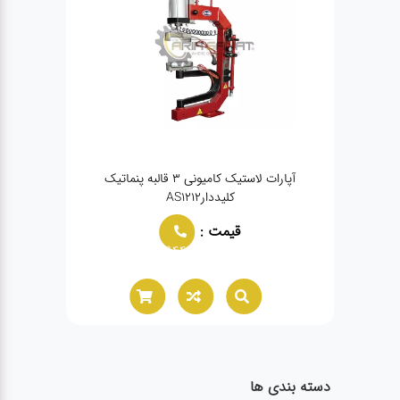
آپارات لاستیک کامیونی 3 قالبه پنماتیک
لا
کلیددارAS1212
قیمت :
02166021944
دسته بندی ها