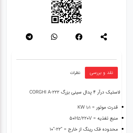
نقد و بررسی
نظرات
لاستیک درآر ۴ پدال سینی بزرگ CORGHI A-222
قدرت موتور = ۱٫۱ KW
منبع تغذیه = ۵۰Hz/220V
محدوده فک رینگ از خارج = “۲۲-“۱۰