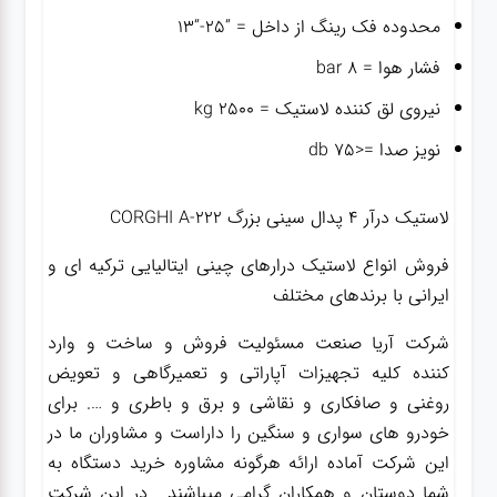
محدوده فک رینگ از داخل = “۲۵-“۱۳
فشار هوا = ۸ bar
نیروی لق کننده لاستیک = ۲۵۰۰ kg
نویز صدا =<75 db
لاستیک درآر ۴ پدال سینی بزرگ CORGHI A-222
فروش انواع لاستیک درارهای چینی ایتالیایی ترکیه ای و
ایرانی با برندهای مختلف
شرکت آریا صنعت مسئولیت فروش و ساخت و وارد
کننده کلیه تجهیزات آپاراتی و تعمیرگاهی و تعویض
روغنی و صافکاری و نقاشی و برق و باطری و …. برای
خودرو های سواری و سنگین را داراست و مشاوران ما در
این شرکت آماده ارائه هرگونه مشاوره خرید دستگاه به
شما دوستان و همکاران گرامی میباشند . در این شرکت