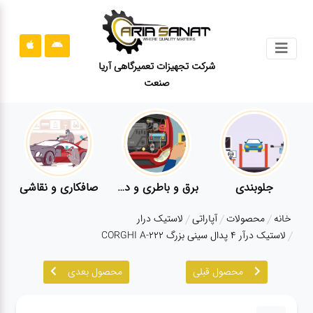
جستجو
شرکت تجهیزات تعمیرگاهی آریا
صنعت
محصولات
قوانین
سایت
ارتباط
باما
جلوبندی
برق و باطری و دیاگ
صافکاری و نقاشی
درباره
خانه
محصولات
آپاراتی
لاستیک درار
ما
لاستیک درآر ۴ پدال سینی بزرگ CORGHI A-222
بلاگ
محصول قبلی
محصول بعدی
محصولات