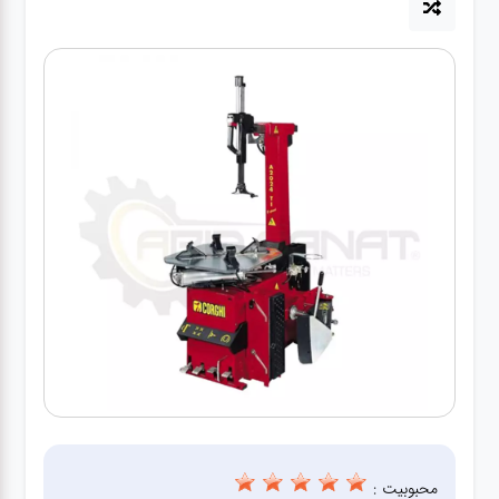
آپاراتی
تعویض
روغنی
مکانیکی
جلوبندی
برق و
باطری و
دیاگ
محبوبیت :