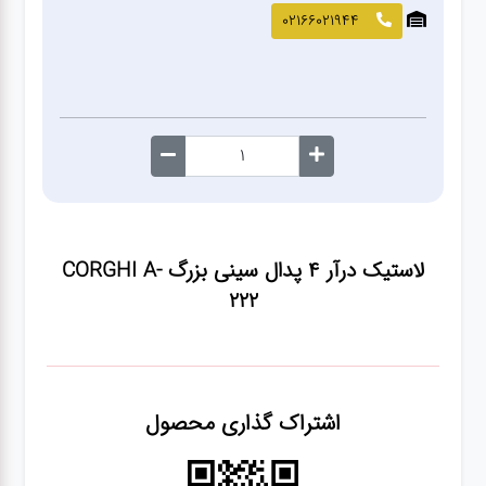
صافکاری
02166021944
و نقاشی
کارواش
لوازم
یدکی
لاستیک درآر ۴ پدال سینی بزرگ CORGHI A-
معاینه
222
فنی
اشتراک گذاری محصول