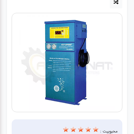
آپاراتی
تعویض
روغنی
مکانیکی
جلوبندی
برق و
باطری و
دیاگ
محبوبیت :