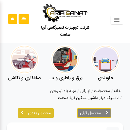
جستجو
شرکت تجهیزات تعمیرگاهی آریا
صنعت
محصولات
قوانین
سایت
ارتباط
باما
جلوبندی
برق و باطری و دیاگ
صافکاری و نقاشی
درباره
خانه
محصولات
آپاراتی
مولد باد نیتروژن
ما
لاستیک درآر ماشین سنگین آریا صنعت
بلاگ
محصول قبلی
محصول بعدی
محصولات