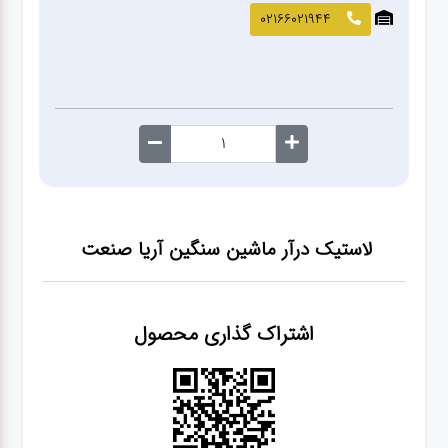
صافکاری
02166021944
و نقاشی
کارواش
لوازم
یدکی
لاستیک درآر ماشین سنگین آریا صنعت
معاینه
فنی
اشتراک گذاری محصول