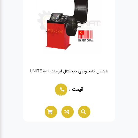
ک درآر ۳ پدال سینی بزرگ هلپردار PULI-
بالانس کامپیوتری دیجیتال اتومات UNITE-500
قیمت :
02166021944