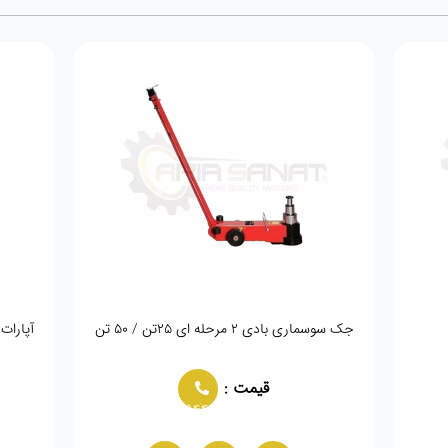
جک سوسماری بادی ۲ مرحله ای ۲۵تن / ۵۰ تن
آپارات لاستیک 10 قا
قیمت :
02166021944