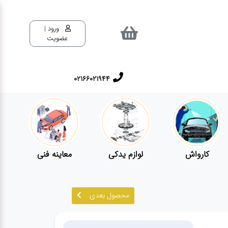
ورود |
عضویت
02166021944
کارواش
لوازم یدکی
معاینه فنی
محصول بعدی