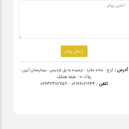
آدرس :
کرج - جاده ملارد - نرسیده به پل فردیس - بیمارستان آرین -
پلاک 10 - طبقه همکف
تلفن :
02166021944 - 02632302759