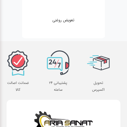
مکانیکی
تحویل
پشتیبانی 24
ضمانت اصالت
اکسپرس
ساعته
کالا