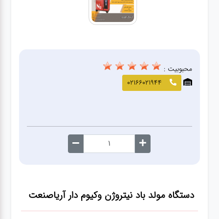
صافکاری
و نقاشی
کارواش
محبوبیت :
لوازم
02166021944
یدکی
معاینه
فنی
دستگاه مولد باد نیتروژن وکیوم دار آریاصنعت