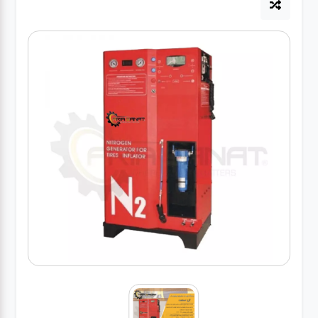
آپاراتی
تعویض
روغنی
مکانیکی
جلوبندی
برق و
باطری و
دیاگ