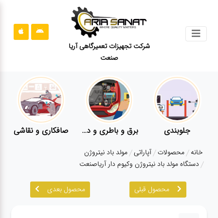
جستجو
شرکت تجهیزات تعمیرگاهی آریا
صنعت
محصولات
قوانین
سایت
ارتباط
باما
نقاشی
کارواش
لوازم یدکی
معاینه فنی
درباره
خانه
محصولات
آپاراتی
مولد باد نیتروژن
ما
دستگاه مولد باد نیتروژن وکیوم دار آریاصنعت
بلاگ
محصول قبلی
محصول بعدی
محصولات