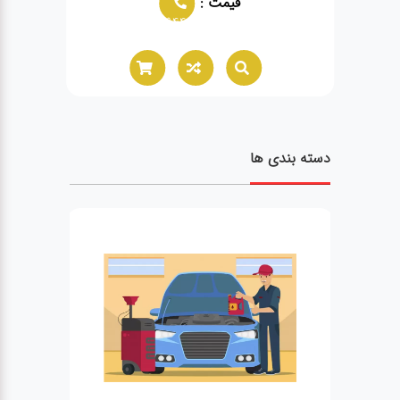
قیمت :
02166021944
02166
دسته بندی ها