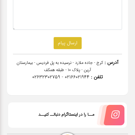
آدرس :
کرج - جاده ملارد - نرسیده به پل فردیس - بیمارستان
آرین - پلاک 10 - طبقه همکف
تلفن :
02166021944 - 02632302759
مــا را در اینستاگرام دنبالــ کنیــد