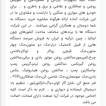
روغنی و صافکاری و نقاشی و برق و باطری و …. برای
خودرو های سواری و سنگین را داراست و مشاوران ما در
این شرکت آماده ارائه هرگونه مشاوره خرید دستگاه به
شما دوستان و همکاران گرامی میباشند . در این شرکت
دستگاه ها با برندهای مختلف ساخت کشورهای چون
ایتالیا ، چین ،ترکیه و ایران به فروش میرسد دستگاه
هایی از قبیل :لاستیک درار،جک دو ستون،جک چهار
ستون،جک قیچی روکار و توکار،بالانس
چرخ،کمپرسور،ساکشن روغن موتور بادی و برقی،ساکشن
روغن گیربکس ،ساکشن روغن ترمز،گریس پمپ
،واسکازین پمپ ، ساکشن روغن هیدرولیک ،بکس
بادی،جک سوسماری،جک شاسی کن،جک صافکاری،PDR ،
فنر جمع کن ،شارژ گاز کولر،دیاگ،انژکتورشور ، تنظیم باد
دیجیتال ایستاده و دیواری و …. لازم به ذکر است کلیه
اجناس موجود در شرکت آریا صنعت دارای ضمانت اصالت
می باشد.