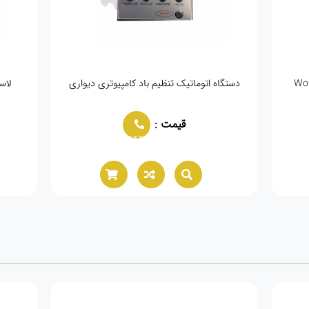
آپارات تیوپ فلکه ای تایمردار AS1115
قیمت :
02166021944
0