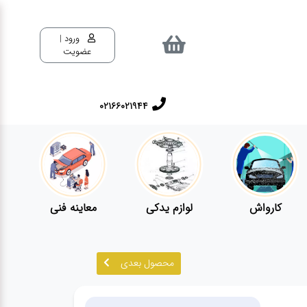
ورود |
عضویت
02166021944
کارواش
لوازم یدکی
معاینه فنی
محصول بعدی