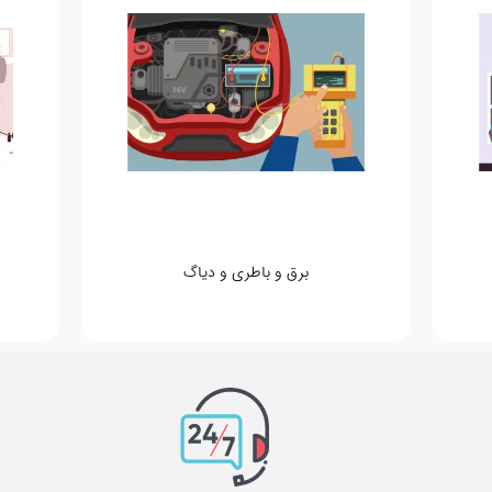
ش
لوازم یدکی