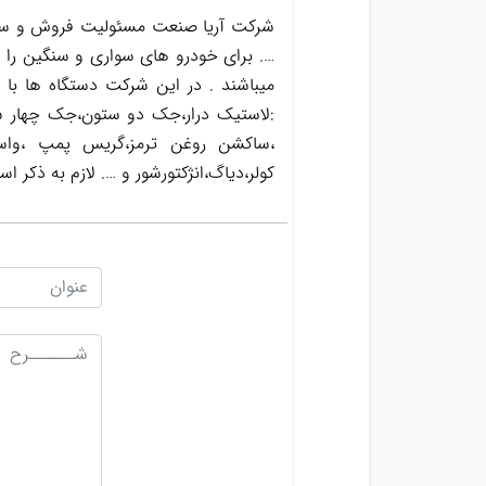
شرکت آریا صنعت مسئولیت فروش و ساخت
…. برای خودرو های سواری و سنگین را د
میباشند . در این شرکت دستگاه ها با
:لاستیک درار،جک دو ستون،جک چهار س
کولر،دیاگ،انژکتورشور و …. لازم به ذک