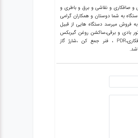
و صافکاری و نقاشی و برق و باطری و
ستگاه به شما دوستان و همکاران گرامی
به فروش میرسد دستگاه هایی از قبیل
ور بادی و برقی،ساکشن روغن گیربکس
،ساکشن روغن ترمز،گریس پمپ ،واسکازین پمپ ،بکس بادی،جک سوسماری،جک شاسی کن،جک صافکاری،PDR ، فنر جمع کن ،شارژ گاز
شد.