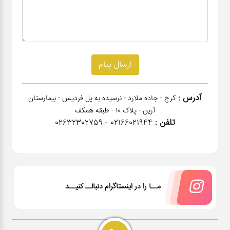
آدرس :
کرج - جاده ملارد - نرسیده به پل فردیس - بیمارستان
آرین - پلاک 10 - طبقه همکف
تلفن :
02166021944 - 02632302759
مــا را در اینستاگرام دنبالــ کنیــد