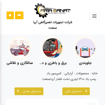
جستجو
شرکت تجهیزات تعمیرگاهی آریا
صنعت
محصولات
قوانین
سایت
ارتباط
باما
جلوبندی
برق و باطری و دیاگ
صافکاری و نقاشی
درباره
خانه
محصولات
آپاراتی
کمپرسور باد
ما
پمپ باد ۱۳۰۰ لیتری تحت فشار آریاصنعت
بلاگ
محصول قبلی
محصول بعدی
محصولات