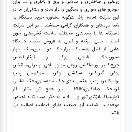
روغنی و صافکاری و نقاشی و برق و باطری و …. برای
خودرو های سواری و سنگین را داراست و مشاوران ما در
این شرکت آماده ارائه هرگونه مشاوره خرید دستگاه به
شما دوستان و همکاران گرامی میباشند . در این شرکت
دستگاه ها با برندهای مختلف ساخت کشورهای چون
ایتالیا ، چین ،ترکیه و ایران به فروش میرسد دستگاه
هایی از قبیل :لاستیک درار،جک دو ستون،جک چهار
ستون،جک قیچی روکار و توکار،بالانس
چرخ،کمپرسور،ساکشن روغن موتور بادی و برقی،ساکشن
روغن گیربکس ،ساکشن روغن ترمز،گریس پمپ
،واسکازین پمپ ،بکس بادی،جک سوسماری،جک شاسی
کن،جک صافکاری،PDR ، فنر جمع کن ،شارژ گاز
کولر،دیاگ،انژکتورشور و …. لازم به ذکر است کلیه اجناس
موجود در شرکت آریا صنعت دارای ضمانت اصالت می
باشد.