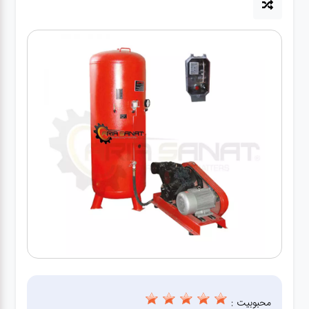
آپاراتی
تعویض
روغنی
مکانیکی
جلوبندی
برق و
باطری و
دیاگ
محبوبیت :