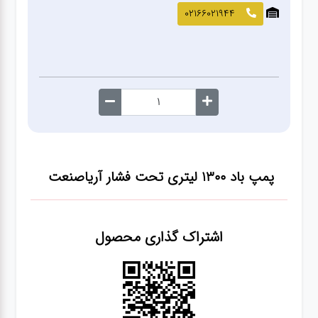
صافکاری
02166021944
و نقاشی
کارواش
لوازم
یدکی
پمپ باد ۱۳۰۰ لیتری تحت فشار آریاصنعت
معاینه
فنی
اشتراک گذاری محصول