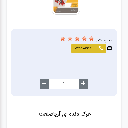
صافکاری
و نقاشی
کارواش
محبوبیت :
لوازم
02166021944
یدکی
معاینه
فنی
خرک دنده ای آریاصنعت