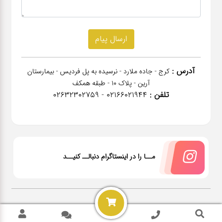
آدرس :
کرج - جاده ملارد - نرسیده به پل فردیس - بیمارستان
آرین - پلاک 10 - طبقه همکف
تلفن :
02166021944 - 02632302759
مــا را در اینستاگرام دنبالــ کنیــد
2026 @ All rights reserved Power by
NanoPardazan