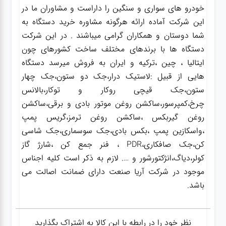
خودرو های سواری و سنگین را داراست و مشاوران ما در
این شرکت آماده ارائه هرگونه مشاوره خرید دستگاه به
شما دوستان و همکاران گرامی میباشند . در این شرکت
دستگاه ها با برندهای مختلف ساخت کشورهای چون
ایتالیا ، چین ،ترکیه و ایران به فروش میرسد دستگاه
هایی از قبیل :لاستیک درار،جک دو ستون،جک چهار
ستون،جک قیچی روکار و توکار،بالانس
چرخ،کمپرسور،ساکشن روغن موتور بادی و برقی،ساکشن
روغن گیربکس ،ساکشن روغن ترمز،گریس پمپ
،واسکازین پمپ ،بکس بادی،جک سوسماری،جک شاسی
کن،جک صافکاری،PDR ، فنر جمع کن ،شارژ گاز
کولر،دیاگ،انژکتورشور و …. لازم به ذکر است کلیه اجناس
موجود در شرکت آریا صنعت دارای ضمانت اصالت می
باشد.
نظر خود را در رابطه با این کالا به اشتراک بگذارید