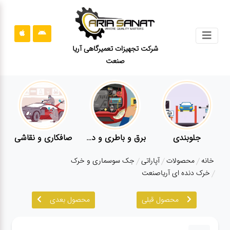
جستجو
شرکت تجهیزات تعمیرگاهی آریا
صنعت
محصولات
قوانین
سایت
ارتباط
باما
جلوبندی
برق و باطری و دیاگ
صافکاری و نقاشی
درباره
خانه
محصولات
آپاراتی
جک سوسماری و خرک
ما
خرک دنده ای آریاصنعت
بلاگ
محصول قبلی
محصول بعدی
محصولات