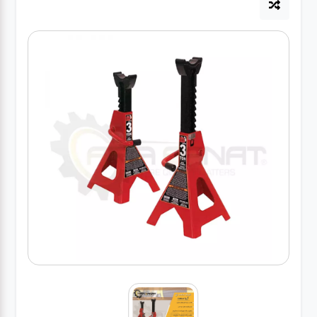
آپاراتی
تعویض
روغنی
مکانیکی
جلوبندی
برق و
باطری و
دیاگ