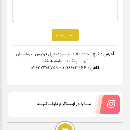
آدرس :
کرج - جاده ملارد - نرسیده به پل فردیس - بیمارستان
آرین - پلاک 10 - طبقه همکف
تلفن :
02166021944 - 02632302759
مــا را در اینستاگرام دنبالــ کنیــد