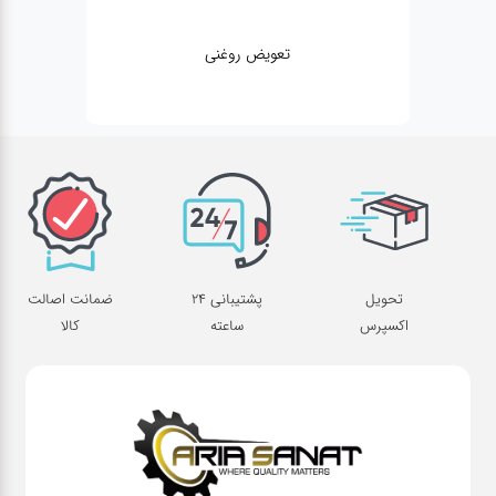
تعویض روغنی
تحویل
پشتیبانی 24
ضمانت اصالت
اکسپرس
ساعته
کالا