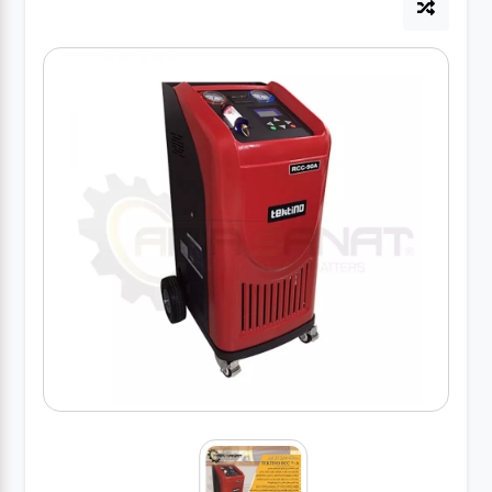
آپاراتی
تعویض
روغنی
مکانیکی
جلوبندی
برق و
باطری و
دیاگ