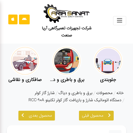
جستجو
شرکت تجهیزات تعمیرگاهی آریا
صنعت
محصولات
قوانین
سایت
ارتباط
باما
جلوبندی
برق و باطری و دیاگ
صافکاری و نقاشی
درباره
خانه
محصولات
برق و باطری و دیاگ
شارژ گاز کولر
ما
دستگاه اتوماتیک شارژ و بازیافت گاز کولر تکتینو RCC-90A
بلاگ
محصول قبلی
محصول بعدی
محصولات