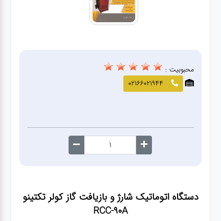
صافکاری
و نقاشی
کارواش
محبوبیت :
لوازم
02166021944
یدکی
معاینه
فنی
دستگاه اتوماتیک شارژ و بازیافت گاز کولر تکتینو
RCC-90A