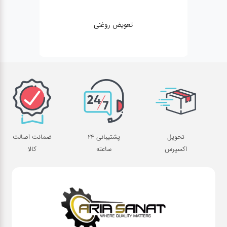
تعویض روغنی
تحویل
پشتیبانی 24
ضمانت اصالت
اکسپرس
ساعته
کالا