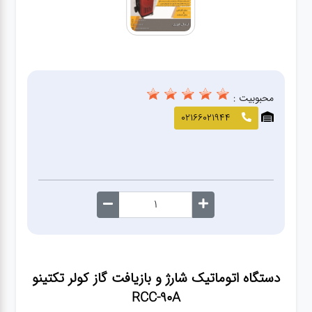
صافکاری
و نقاشی
کارواش
محبوبیت :
لوازم
02166021944
یدکی
معاینه
فنی
دستگاه اتوماتیک شارژ و بازیافت گاز کولر تکتینو
RCC-90A