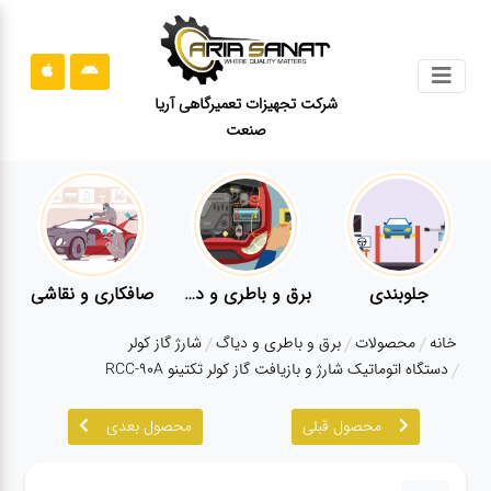
جستجو
شرکت تجهیزات تعمیرگاهی آریا
صنعت
محصولات
قوانین
سایت
ارتباط
باما
جلوبندی
برق و باطری و دیاگ
صافکاری و نقاشی
درباره
خانه
محصولات
برق و باطری و دیاگ
شارژ گاز کولر
ما
دستگاه اتوماتیک شارژ و بازیافت گاز کولر تکتینو RCC-90A
بلاگ
محصول قبلی
محصول بعدی
محصولات