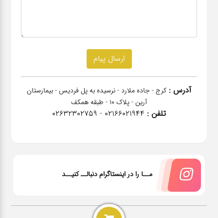
آدرس :
کرج - جاده ملارد - نرسیده به پل فردیس - بیمارستان
آرین - پلاک 10 - طبقه همکف
تلفن :
02166021944 - 02632302759
مــا را در اینستاگرام دنبالــ کنیــد