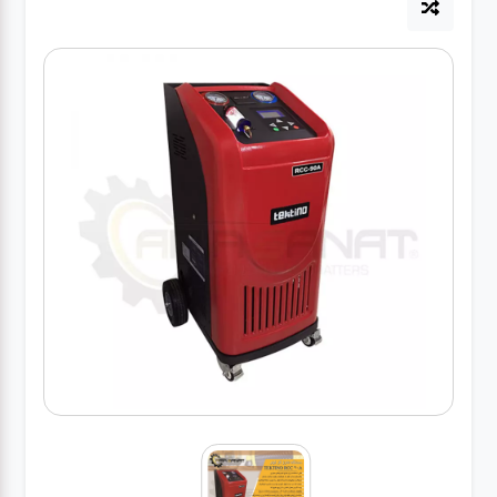
آپاراتی
تعویض
روغنی
مکانیکی
جلوبندی
برق و
باطری و
دیاگ