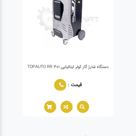
نژکتور HPMM/PULI
دستگاه شارژ گاز کولر ایتالیایی TOPAUTO RR 301
دست
قیمت :
02166021944