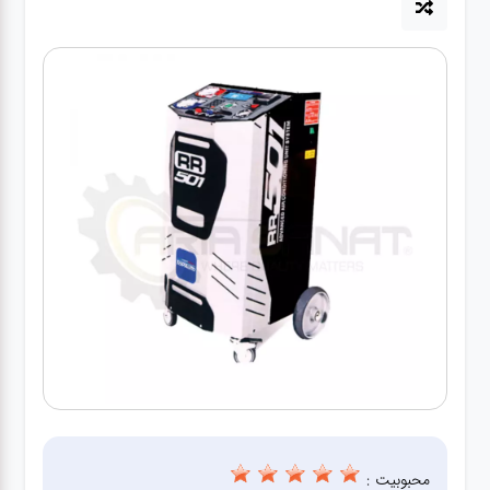
آپاراتی
تعویض
روغنی
مکانیکی
جلوبندی
برق و
باطری و
دیاگ
محبوبیت :