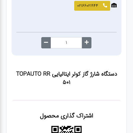
صافکاری
02166021944
و نقاشی
کارواش
لوازم
یدکی
دستگاه شارژ گاز کولر ایتالیایی TOPAUTO RR
معاینه
501
فنی
اشتراک گذاری محصول