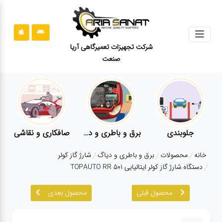
جستجو
شرکت تجهیزات تعمیرگاهی آریا
صنعت
محصولات
قوانین
سایت
ارتباط
باما
جلوبندی
برق و باطری و دیاگ
صافکاری و نقاشی
درباره
خانه
محصولات
برق و باطری و دیاگ
شارژ گاز کولر
ما
دستگاه شارژ گاز کولر ایتالیایی TOPAUTO RR 501
بلاگ
محصول قبلی
محصول بعدی
محصولات