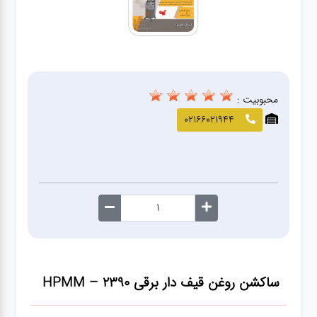
صافکاری
و نقاشی
کارواش
محبوبیت :
لوازم
02166021944
یدکی
معاینه
فنی
ساکشن روغن قیف دار برقی HPMM – 2390