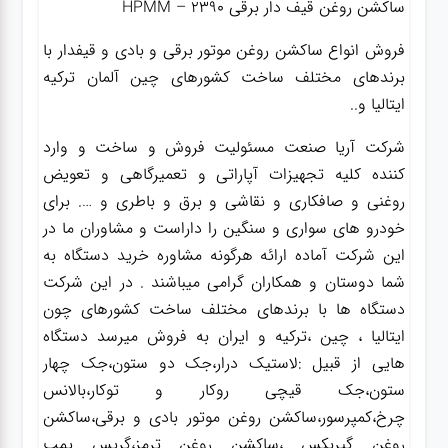
ساکشن روغن قیف دار برقی HPMM – 2390
فروش انواع ساکشن روغن موتور برقی و بادی و قیفدار با
برندهای مختلف ساخت کشورهای چین آلمان ترکیه
ایتالیا و..
شرکت آریا صنعت مسئولیت فروش و ساخت و وارد
کننده کلیه تجهیزات آپاراتی و تعمیرگاهی و تعویض
روغنی و صافکاری و نقاشی و برق و باطری و …. برای
خودرو های سواری و سنگین را داراست و مشاوران ما در
این شرکت آماده ارائه هرگونه مشاوره خرید دستگاه به
شما دوستان و همکاران گرامی میباشند . در این شرکت
دستگاه ها با برندهای مختلف ساخت کشورهای چون
ایتالیا ، چین ،ترکیه و ایران به فروش میرسد دستگاه
هایی از قبیل :لاستیک درار،جک دو ستون،جک چهار
ستون،جک قیچی روکار و توکار،بالانس
چرخ،کمپرسور،ساکشن روغن موتور بادی و برقی،ساکشن
روغن گیربکس ،ساکشن روغن ترمز،گریس پمپ