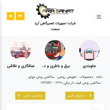
جستجو
شرکت تجهیزات تعمیرگاهی آریا
صنعت
محصولات
قوانین
سایت
ارتباط
باما
جلوبندی
برق و باطری و دیاگ
صافکاری و نقاشی
درباره
خانه
محصولات
تعویض روغنی
ساکشن روغن موتور
ما
ساکشن روغن قیف دار برقی HPMM – 2390
بلاگ
محصول قبلی
محصول بعدی
محصولات