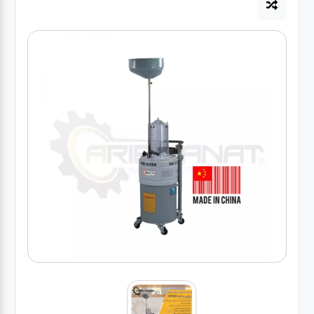
آپاراتی
تعویض
روغنی
مکانیکی
جلوبندی
برق و
باطری و
دیاگ