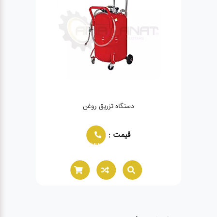
دستگاه تزریق روغن
ساک
قیمت :
02166021944