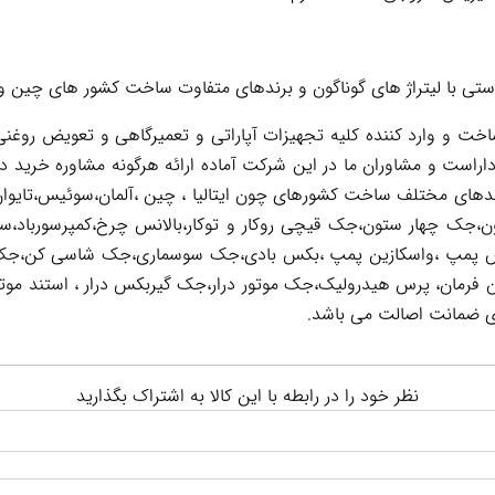
ی با لیتراژ های گوناگون و برندهای متفاوت ساخت کشور های چین و 
 و وارد کننده کلیه تجهیزات آپاراتی و تعمیرگاهی و تعویض روغنی 
اراست و مشاوران ما در این شرکت آماده ارائه هرگونه مشاوره خرید د
رندهای مختلف ساخت کشورهای چون ایتالیا ، چین ،آلمان،سوئیس،تایوان
ون،جک چهار ستون،جک قیچی روکار و توکار،بالانس چرخ،کمپرسورباد،س
فرمان، پرس هیدرولیک،جک موتور درار،جک گیربکس درار ، استند موتور،
ی ضمانت اصالت می باشد.
نظر خود را در رابطه با این کالا به اشتراک بگذارید