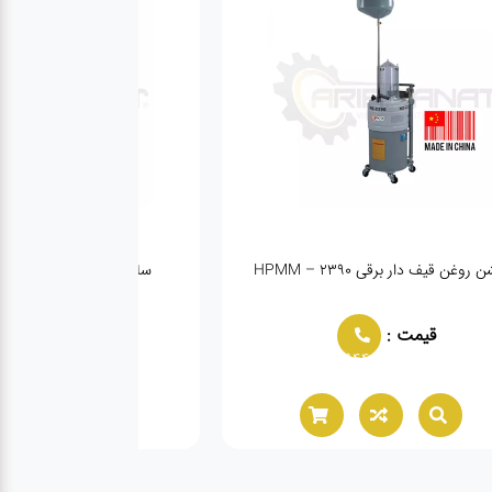
روغن قیف دار برقی HPMM – 2390
ساکشن روغن برقی گولرسان م
قیمت :
قیمت :
944
02166021944