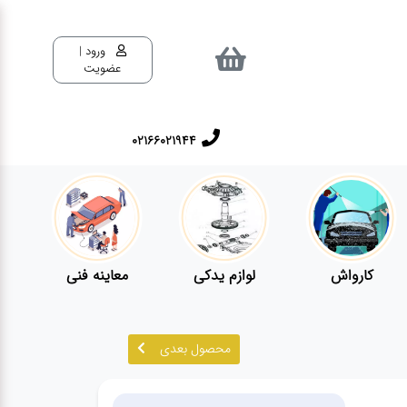
ورود |
عضویت
02166021944
کارواش
لوازم یدکی
معاینه فنی
محصول بعدی