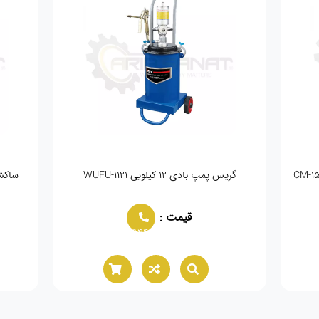
گریس پمپ بادی ۱۲ کیلویی WUFU-1121
ساکشن 
قیمت :
02166021944