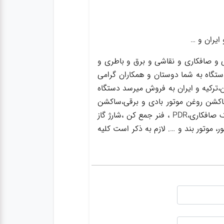
ایران و …
و صافکاری و نقاشی و برق و باطری و
ستگاه به شما دوستان و همکاران گرامی
،ترکیه و ایران به فروش میرسد دستگاه
اکشن روغن موتور بادی و برقی،ساکشن
روغن گیربکس ،ساکشن روغن ترمز،گریس پمپ ،واسکازین پمپ ،بکس بادی،جک سوسماری،جک شاسی کن،جک صافکاری،PDR ، فنر جمع کن ،شارژ گاز
 موتور بند و …. لازم به ذکر است کلیه